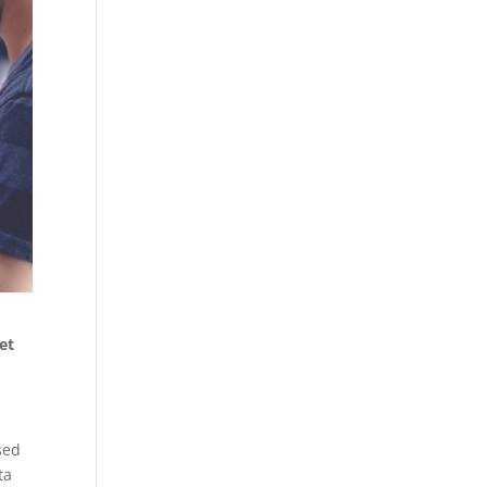
et
sed
ta