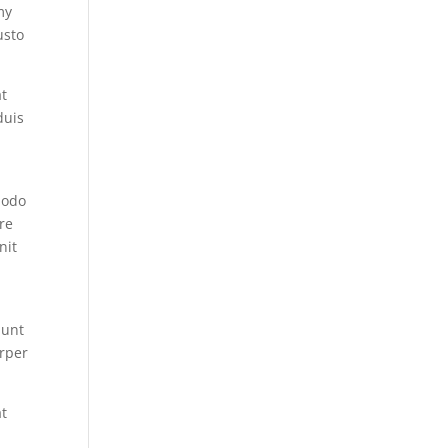
my
usto
at
duis
modo
ore
nit
dunt
orper
at