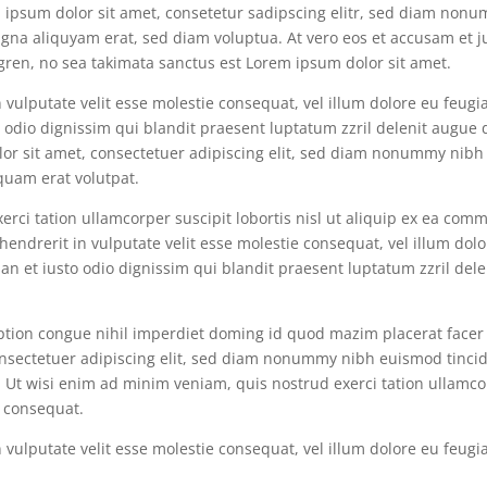
 ipsum dolor sit amet, consetetur sadipscing elitr, sed diam nonu
gna aliquyam erat, sed diam voluptua. At vero eos et accusam et j
gren, no sea takimata sanctus est Lorem ipsum dolor sit amet.
 vulputate velit esse molestie consequat, vel illum dolore eu feugi
to odio dignissim qui blandit praesent luptatum zzril delenit augue 
dolor sit amet, consectetuer adipiscing elit, sed diam nonummy nibh
quam erat volutpat.
rci tation ullamcorper suscipit lobortis nisl ut aliquip ex ea com
hendrerit in vulputate velit esse molestie consequat, vel illum dol
msan et iusto odio dignissim qui blandit praesent luptatum zzril dele
ption congue nihil imperdiet doming id quod mazim placerat facer
nsectetuer adipiscing elit, sed diam nonummy nibh euismod tinci
. Ut wisi enim ad minim veniam, quis nostrud exerci tation ullamc
o consequat.
 vulputate velit esse molestie consequat, vel illum dolore eu feugi